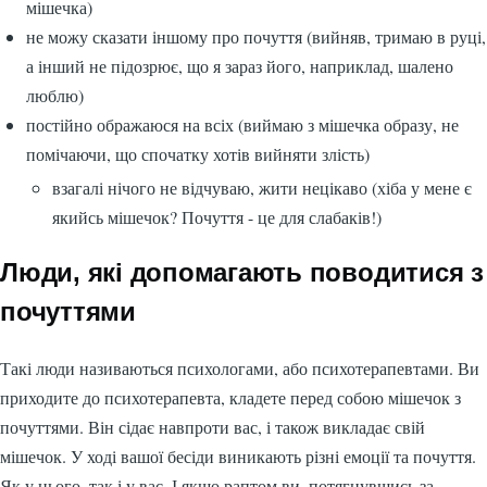
мішечка)
не можу сказати іншому про почуття (вийняв, тримаю в руці,
а інший не підозрює, що я зараз його, наприклад, шалено
люблю)
постійно ображаюся на всіх (виймаю з мішечка образу, не
помічаючи, що спочатку хотів вийняти злість)
взагалі нічого не відчуваю, жити нецікаво (хіба у мене є
якийсь мішечок? Почуття - це для слабаків!)
Люди, які допомагають поводитися з
почуттями
Такі люди називаються психологами, або психотерапевтами. Ви
приходите до психотерапевта, кладете перед собою мішечок з
почуттями. Він сідає навпроти вас, і також викладає свій
мішечок. У ході вашої бесіди виникають різні емоції та почуття.
Як у нього, так і у вас. І якщо раптом ви, потягнувшись за