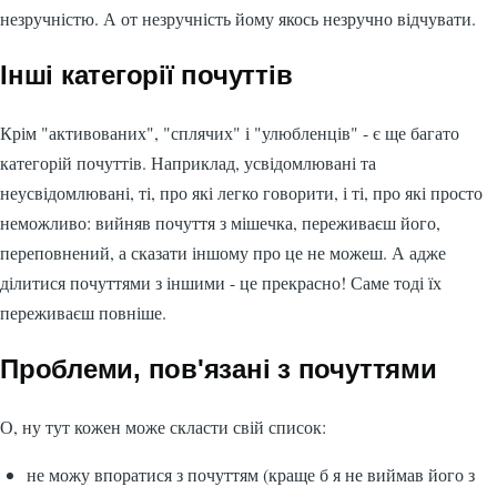
незручністю. А от незручність йому якось незручно відчувати.
Інші категорії почуттів
Крім "активованих", "сплячих" і "улюбленців" - є ще багато
категорій почуттів. Наприклад, усвідомлювані та
неусвідомлювані, ті, про які легко говорити, і ті, про які просто
неможливо: вийняв почуття з мішечка, переживаєш його,
переповнений, а сказати іншому про це не можеш. А адже
ділитися почуттями з іншими - це прекрасно! Саме тоді їх
переживаєш повніше.
Проблеми, пов'язані з почуттями
О, ну тут кожен може скласти свій список:
не можу впоратися з почуттям (краще б я не виймав його з