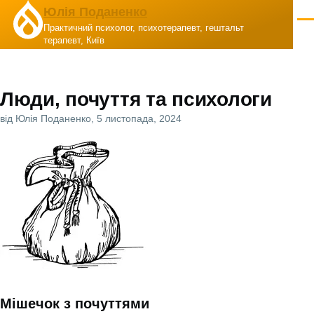
Перейти до основного вмісту
Юлія Поданенко
Ме
Практичний психолог, психотерапевт, гештальт
терапевт, Київ
Люди, почуття та психологи
від
Юлія Поданенко
, 5 листопада, 2024
Мішечок з почуттями