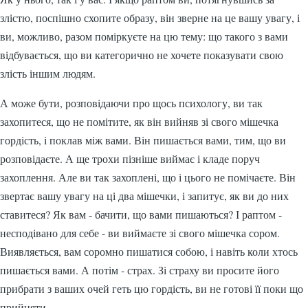
злістю, поспішно схопите образу, він зверне на це вашу увагу, і
ви, можливо, разом поміркуєте на цю тему: що такого з вами
відбувається, що ви категорично не хочете показувати свою
злість іншим людям.
А може бути, розповідаючи про щось психологу, ви так
захопитеся, що не помітите, як він вийняв зі свого мішечка
гордість, і поклав між вами. Він пишається вами, тим, що ви
розповідаєте. А ще трохи пізніше виймає і кладе поруч
захоплення. Але ви так захоплені, що і цього не помічаєте. Він
звертає вашу увагу на ці два мішечки, і запитує, як ви до них
ставитеся? Як вам - бачити, що вами пишаються? І раптом -
несподівано для себе - ви виймаєте зі свого мішечка сором.
Виявляється, вам соромно пишатися собою, і навіть коли хтось
пишається вами. А потім - страх. Зі страху ви просите його
прибрати з ваших очей геть цю гордість, ви не готові її поки що
прийняти.