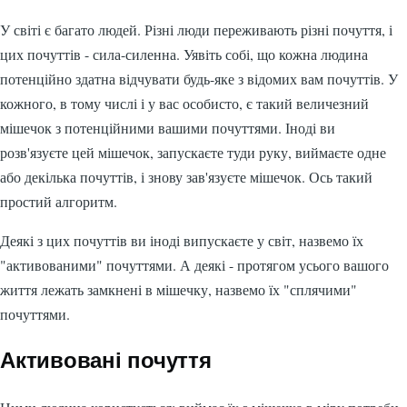
У світі є багато людей. Різні люди переживають різні почуття, і
цих почуттів - сила-силенна. Уявіть собі, що кожна людина
потенційно здатна відчувати будь-яке з відомих вам почуттів. У
кожного, в тому числі і у вас особисто, є такий величезний
мішечок з потенційними вашими почуттями. Іноді ви
розв'язуєте цей мішечок, запускаєте туди руку, виймаєте одне
або декілька почуттів, і знову зав'язуєте мішечок. Ось такий
простий алгоритм.
Деякі з цих почуттів ви іноді випускаєте у світ, назвемо їх
"активованими" почуттями. А деякі - протягом усього вашого
життя лежать замкнені в мішечку, назвемо їх "сплячими"
почуттями.
Активовані почуття