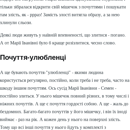
тільки зібралася відкрити свій мішечок з почуттями і пошукати
там злість, як - ррраз! Замість злості витягла образу, а за нею
хлинули сльози.
Деякі люди живуть у наївній впевненості, що злитися - погано.
А от Марії Іванівні було б краще розізлитися, чесно слово.
Почуття-улюбленці
А ще бувають почуття-"улюбленці" - якими людина
користується регулярно, постійно, коли треба і не треба, часто на
шкоду іншим почуттям. Ось сусід Марії Іванівни - Семен -
постійно злиться. У нього мішечок повний різних, в тому числі і
ніжних почуттів. А ще є почуття гордості собою. А ще - жаль до
бездомних. Багато-багато почуттів у його мішечку, і він їх іноді
виймає - раз на рік. А кожен день у нього на поверхні злість.
Тому що всі інші почуття у нього йдуть у комплекті з