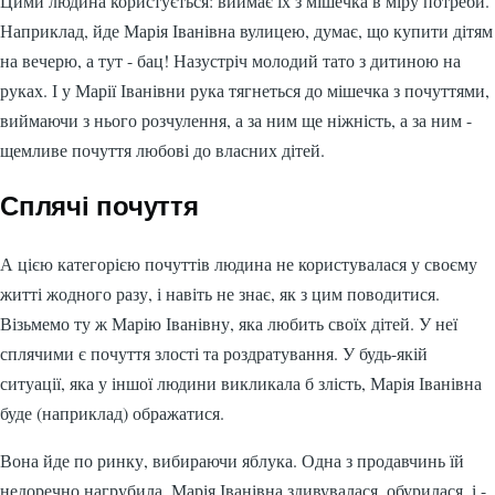
Цими людина користується: виймає їх з мішечка в міру потреби.
Наприклад, йде Марія Іванівна вулицею, думає, що купити дітям
на вечерю, а тут - бац! Назустріч молодий тато з дитиною на
руках. І у Марії Іванівни рука тягнеться до мішечка з почуттями,
виймаючи з нього розчулення, а за ним ще ніжність, а за ним -
щемливе почуття любові до власних дітей.
Сплячі почуття
А цією категорією почуттів людина не користувалася у своєму
житті жодного разу, і навіть не знає, як з цим поводитися.
Візьмемо ту ж Марію Іванівну, яка любить своїх дітей. У неї
сплячими є почуття злості та роздратування. У будь-якій
ситуації, яка у іншої людини викликала б злість, Марія Іванівна
буде (наприклад) ображатися.
Вона йде по ринку, вибираючи яблука. Одна з продавчинь їй
недоречно нагрубила. Марія Іванівна здивувалася, обурилася, і -